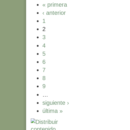
« primera
‹ anterior
1
2
3
4
5
6
7
8
9
…
siguiente ›
última »