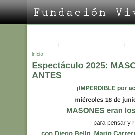
La Fundación
Acerca de Vivian Trías
Cursos
Pro
Inicio
Espectáculo 2025: MASO
ANTES
¡IMPERDIBLE por ac
miércoles 18 de juni
MASONES eran los
para pensar y r
con Diego Bello, Mario Carrer