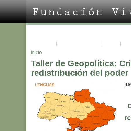
La Fundación
Acerca de Vivian Trías
Cursos
Pro
Inicio
Taller de Geopolítica: Cr
redistribución del poder
ju
re